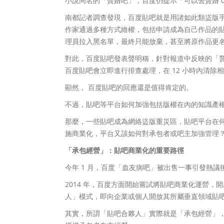
小說同名的「贅婿吧」，百度仍提示「可以去贅婿 d
南都記者調查發現，百度貼吧就是用諸如此類盜版
作家通過多種方式維權，包括申請成為自己作品的
理員拉入黑名單，最終只能放棄，甚至將原作品更
對此，百度貼吧發表聲明稱，針對報道中反映的「贅
百度貼吧會立即進行排查處理，在 12 小時內清除
顯然， 百度貼吧的回應還是值得肯定的。
不過，貼吧等平台如何加強包括版權在內的知識產
那麼，一些貼吧成為網絡盜版重災區，貼吧平台在
施商業化，平台又該如何對承包者或吧主加強管理
「承包經營」：貼吧商業化的重要路徑
今年 1 月，百度「血友病吧」被出售一事引發熱
2014 年，百度方面開始嘗試將貼吧商業化運營，
人」模式，即向企業或個人開放其所屬垂直領域貼
其實，所謂「貼吧合夥人」實際就是「承包經營」