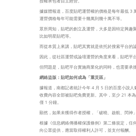
授權承包者自主經營。
據媒體報道，百度貼吧運營權的價格是每年最低 3 
運營價格每年可能需要十幾萬到幾十萬不等。
眾所周知，貼吧的創立及運營，大多是因特定興趣
比如明星貼吧等。
而從本質上來講，貼吧其實就是依托於搜索平台的
因此，從社區運營或論壇運營的角度來看，貼吧平
但問題是，貼吧平台實施商業化的同時，也需要承
網絡盜版：貼吧如何成為「重災區」
據報道，南都記者統計今年 4 月 5 日的百度小說人
收費內容全部被貼吧免費更新。其中，至少 21 
僅 1 分鐘。
顯然，如果未獲得作者授權，「破曉、啟航、閃神
根據《信息網絡傳播權保護條例》第二條規定，任
向公眾提供，應當取得權利人許可，並支付報酬。