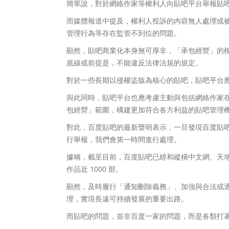
簡單說，對於網絡作家等權利人向貼吧平台舉報貼
而媒體報道中提及，權利人投訴的內容無人處理或
管理行為等存在監管不到位的問題。
顯然，貼吧商業化本身無可厚非，「承包經營」的
底線或前提是，不能違反法律法規的規定。
對於一些長期以侵權盜版為核心的貼吧，貼吧平台
與此同時，貼吧平台也應考慮主動與包括網絡作家
包經營」範圍，構建更加符合各方利益的貼吧管理
對此，百度貼吧的最新聲明表示，一旦發現百度貼
行舉報，我們會第一時間進行處理。
據稱，截至目前，百度貼吧已經和縱橫中文網、天
作品近 1000 部。
顯然，及時履行「通知刪除義務」、加強與合法或
理，實現長遠可持續發展的重要出路。
而貼吧的問題，並非百度一家的問題，而是各類打著