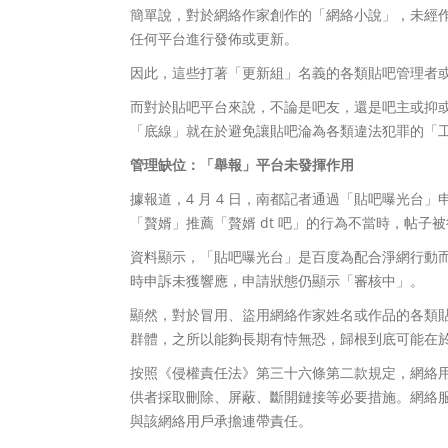
簡單說，對於網絡作家創作的「網絡小說」，未經
任何平台進行發佈或更新。
因此，這些打著「更新組」名義的各類貼吧管理者
而對於貼吧平台來說，不論是吧友，還是吧主或抑
「底線」就在於避免讓貼吧淪為各類違法犯罪的「
管理缺位：「舉報」平台未發揮作用
據報道，4 月 4 日，南都記者通過「貼吧曝光台」
「贅婿」推薦「贅婿 dt 吧」的行為不當時，帖子
資料顯示，「貼吧曝光台」是百度為配合淨網行動
時申訴未獲響應，申請狀態仍顯示「審核中」。
顯然，對於冒用、盜用網絡作家姓名或作品的各類
群體，之所以能夠長期有恃無恐，歸根到底可能在
按照《侵權責任法》第三十六條第二款規定，網絡
供者採取刪除、屏蔽、斷開鏈接等必要措施。網絡
與該網絡用戶承擔連帶責任。